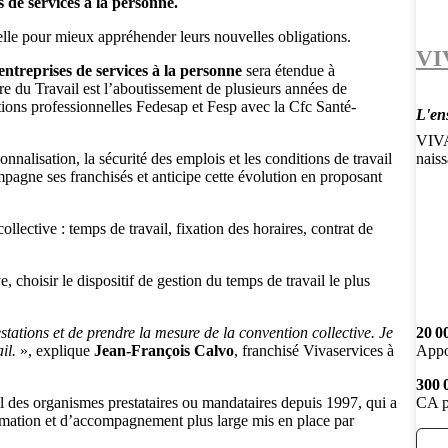
s de services à la personne.
ielle pour mieux appréhender leurs nouvelles obligations.
VI
 entreprises de services à la personne
sera étendue à
re du Travail est l’aboutissement de plusieurs années de
tions professionnelles Fedesap et Fesp avec la Cfc Santé-
L'en
VIVA
nnalisation, la sécurité des emplois et les conditions de travail
nais
pagne ses franchisés et anticipe cette évolution en proposant
lective : temps de travail, fixation des horaires, contrat de
e, choisir le dispositif de gestion du temps de travail le plus
estations et de prendre la mesure de la convention collective. Je
20 0
il.
», explique
Jean-François Calvo
, franchisé Vivaservices à
Appo
300 
ail des organismes prestataires ou mandataires depuis 1997, qui a
CA p
ormation et d’accompagnement plus large mis en place par