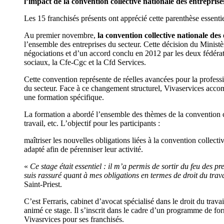
l’impact de la convention collective nationale des entreprise
Les 15 franchisés présents ont apprécié cette parenthèse essent
Au premier novembre,
la convention collective nationale des
l’ensemble des entreprises du secteur. Cette décision du Ministè
négociations et d’un accord conclu en 2012 par les deux fédéra
sociaux, la Cfe-Cgc et la Cfd Services.
Cette convention représente de réelles avancées pour la professio
du secteur. Face à ce changement structurel, Vivaservices accom
une formation spécifique.
La formation a abordé l’ensemble des thèmes de la convention col
travail, etc. L’objectif pour les participants :
maîtriser les nouvelles obligations liées à la convention collectiv
adapté afin de pérenniser leur activité.
«
Ce stage était essentiel : il m’a permis de sortir du feu des pr
suis rassuré quant à mes obligations en termes de droit du trava
Saint-Priest.
C’est Ferraris, cabinet d’avocat spécialisé dans le droit du trav
animé ce stage. Il s’inscrit dans le cadre d’un programme de f
Vivasrvices pour ses franchisés.