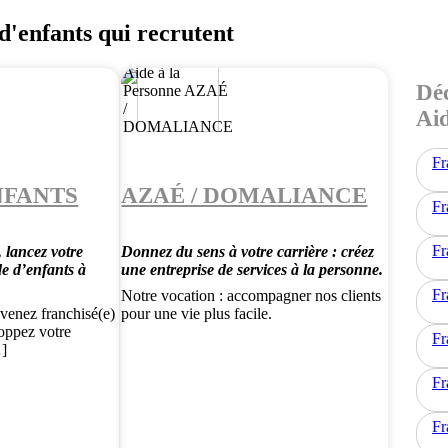
d'enfants qui recrutent
Déc
Aid
Fr
NFANTS
AZAÉ / DOMALIANCE
Fr
Fr
 lancez votre
Donnez du sens à votre carrière : créez
de d’enfants à
une entreprise de services à la personne.
Fr
Notre vocation : accompagner nos clients
evenez franchisé(e)
pour une vie plus facile.
loppez votre
Fr
…]
Fr
Fr