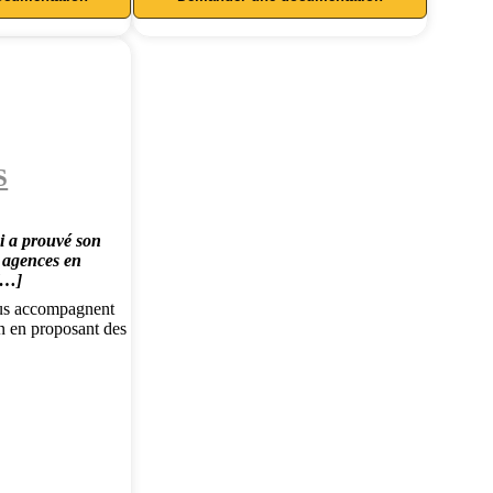
S
i a prouvé son
9 agences en
[…]
us accompagnent
en en proposant des