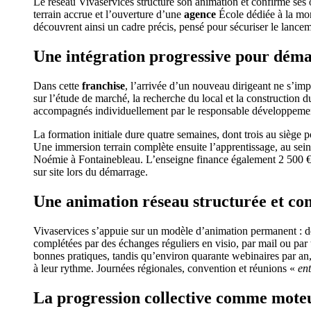
Le réseau Vivaservices structure son animation et confirme ses 
terrain accrue et l’ouverture d’une
agence
École dédiée à la mon
découvrent ainsi un cadre précis, pensé pour sécuriser le lancem
Une intégration progressive pour dém
Dans cette
franchise
, l’arrivée d’un nouveau dirigeant ne s’imp
sur l’étude de marché, la recherche du local et la construction d
accompagnés individuellement par le responsable développemen
La formation initiale dure quatre semaines, dont trois au siège p
Une immersion terrain complète ensuite l’apprentissage, au sein
Noémie à Fontainebleau. L’enseigne finance également 2 500 
sur site lors du démarrage.
Une animation réseau structurée et co
Vivaservices s’appuie sur un modèle d’animation permanent : deu
complétées par des échanges réguliers en visio, par mail ou par 
bonnes pratiques, tandis qu’environ quarante webinaires par an,
à leur rythme. Journées régionales, convention et réunions «
ent
La progression collective comme moteu