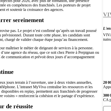
objectifs pour 2026, avec plus de formation, une présence
tée en compétences des franchisés. Les porteurs de projet
ent et soutenir la croissance des agences.
VI
arrer sereinement
L'en
rovise pas. Le projet n’est confirmé qu’après un travail poussé
VIVA
u prévisionnel. Durant toute cette phase, les candidats sont
nais
t, chargé de valider chaque étape jusqu’au financement.
our maîtriser le métier de dirigeant de services à la personne.
 d’une agence du réseau, que ce soit chez Pierre à Perpignan ou
€ de communication et prévoit deux jours d’accompagnement
ntinue
x jours terrain à l’ouverture, une à deux visites annuelles,
20 0
téléphone. L’intranet MyViva centralise les ressources et les
Appo
 disponibles en replay, permettent aux franchisés de progresser
300 
re voisins
» renforcent la cohésion et le partage d’expérience.
CA p
r de réussite