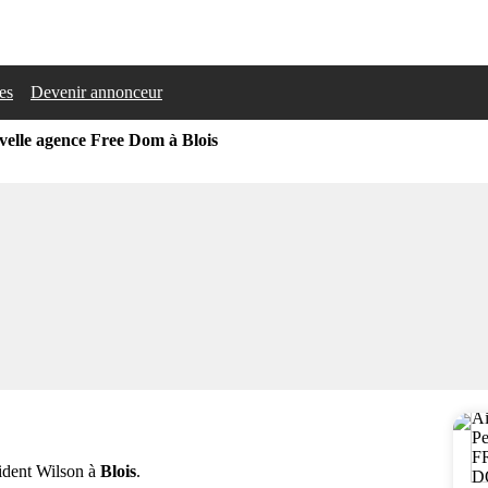
les
Devenir annonceur
elle agence Free Dom à Blois
ident Wilson à
Blois
.