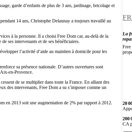
age, garde d’enfants de plus de 3 ans, jardinage, bricolage et
FR
el pendant 14 ans, Christophe Delaunay a toujours travaillé au
La f
rvices à la personne. Il a choisi Free Dom car, au-delà de la
repa
 de ses intervenants et de ses bénéficiaires.
Free 
évelopper l’activité d’aide au maintien à domicile pour les
prop
renforce sa présence nationale. D’autres ouvertures sont
t Aix-en-Provence.
essent de se multiplier dans toute la France. En alliant des
oureux des intervenants, Free Dom a su s’imposer comme un
 Dom en 2013 soit une augmentation de 2% par rapport à 2012.
20 0
Appo
200 
CA p