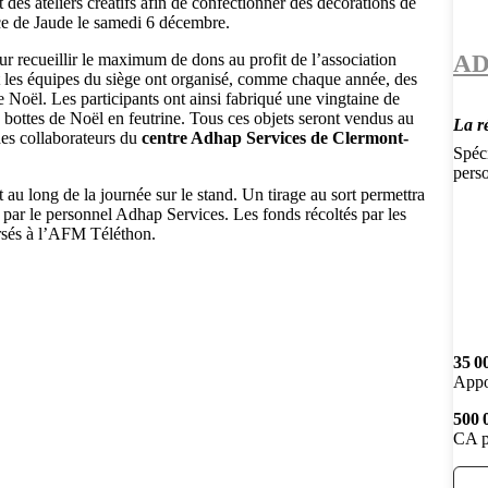
t des ateliers créatifs afin de confectionner des décorations de
ce de Jaude le samedi 6 décembre.
A
r recueillir le maximum de dons au profit de l’association
t les équipes du siège ont organisé, comme chaque année, des
de Noël. Les participants ont ainsi fabriqué une vingtaine de
bottes de Noël en feutrine. Tous ces objets seront vendus au
La r
des collaborateurs du
centre Adhap Services de Clermont-
Spéc
perso
 au long de la journée sur le stand. Un tirage au sort permettra
 par le personnel Adhap Services. Les fonds récoltés par les
rsés à l’AFM Téléthon.
35 0
Appo
500 
CA p