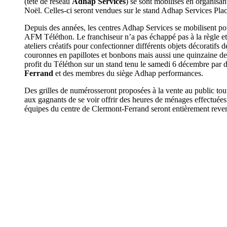
(tête de réseau
Adhap Services
) se sont mobilisés en organisan
Noël. Celles-ci seront vendues sur le stand Adhap Services Pla
Depuis des années, les centres Adhap Services se mobilisent pou
AFM Téléthon. Le franchiseur n’a pas échappé pas à la règle e
ateliers créatifs pour confectionner différents objets décoratifs 
couronnes en papillotes et bonbons mais aussi une quinzaine de 
profit du Téléthon sur un stand tenu le samedi 6 décembre par 
Ferrand
et des membres du siège Adhap performances.
Des grilles de numérosseront proposées à la vente au public tout
aux gagnants de se voir offrir des heures de ménages effectuées
équipes du centre de Clermont-Ferrand seront entièrement reve