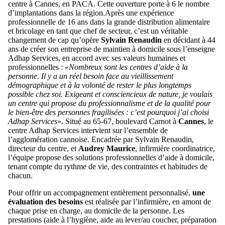
centre à Cannes, en PACA. Cette ouverture porte à 6 le nombre
d’implantations dans la région.Après une expérience
professionnelle de 16 ans dans la grande distribution alimentaire
et bricolage en tant que chef de secteur, c’est un véritable
changement de cap qu’opère
Sylvain Renaudin
en décidant à 44
ans de créer son entreprise de maintien à domicile sous l’enseigne
Adhap Services, en accord avec ses valeurs humaines et
professionnelles : «
Nombreux sont les centres d’aide à la
personne. Il y a un réel besoin face au vieillissement
démographique et à la volonté de rester le plus longtemps
possible chez soi. Exigeant et consciencieux de nature, je voulais
un centre qui propose du professionnalisme et de la qualité pour
le bien-être des personnes fragilisées : c’est pourquoi j’ai choisi
Adhap Services
». Situé au 65-67, boulevard Carnot à
Cannes
, le
centre Adhap Services intervient sur l’ensemble de
l’agglomération cannoise. Encadrée par Sylvain Renaudin,
directeur du centre, et
Audrey Maurice
, infirmière coordinatrice,
l’équipe propose des solutions professionnelles d’aide à domicile,
tenant compte du rythme de vie, des contraintes et habitudes de
chacun.
Pour offrir un accompagnement entièrement personnalisé,
une
évaluation des besoins
est réalisée par l’infirmière, en amont de
chaque prise en charge, au domicile de la personne. Les
prestations (aide à l’hygiène, aide au lever/au coucher, préparation