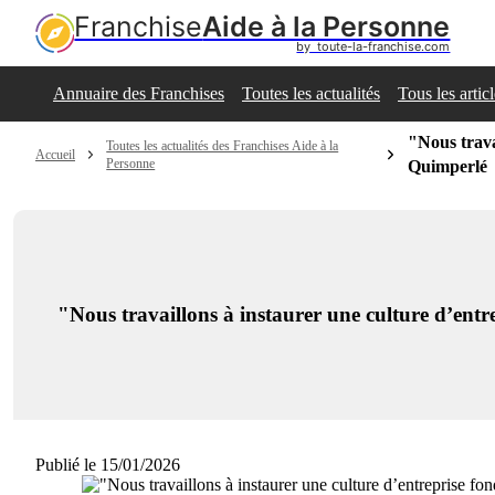
Franchise
Aide à la Personne
by  toute-la-franchise.com
Annuaire des Franchises
Toutes les actualités
Tous les artic
"Nous trava
Toutes les actualités des Franchises Aide à la
Accueil
Personne
Quimperlé
"Nous travaillons à instaurer une culture d’ent
Publié le 15/01/2026