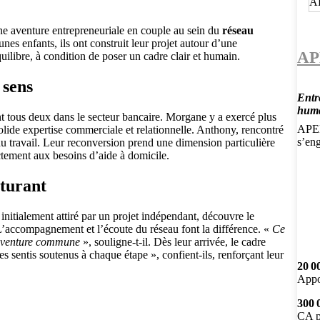
e aventure entrepreneuriale en couple au sein du
réseau
es enfants, ils ont construit leur projet autour d’une
AP
uilibre, à condition de poser un cadre clair et humain.
 sens
Entr
huma
 tous deux dans le secteur bancaire. Morgane y a exercé plus
APEF,
lide expertise commerciale et relationnelle. Anthony, rencontré
s’en
du travail. Leur reconversion prend une dimension particulière
tement aux besoins d’aide à domicile.
cturant
nitialement attiré par un projet indépendant, découvre le
 L’accompagnement et l’écoute du réseau font la différence. «
Ce
e aventure commune
», souligne-t-il. Dès leur arrivée, le cadre
 sentis soutenus à chaque étape », confient-ils, renforçant leur
20 0
Appo
300 
CA p