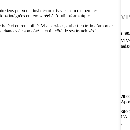
tretiens peuvent ainsi désormais saisir directement les
VI
ons intégrées en temps réel à l’outil informatique.
ivité et en rentabilité. Vivaservices, qui est en train d’amorcer
les chances de son côté… et du côté de ses franchisés !
L'en
VIVA
nais
20 0
Appo
300 
CA p