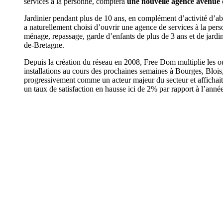
services à la personne, comptera
une nouvelle agence avenue d
Jardinier pendant plus de 10 ans, en complément d’activité d’a
a naturellement choisi d’ouvrir une agence de services à la per
ménage, repassage, garde d’enfants de plus de 3 ans et de jardi
de-Bretagne.
Depuis la création du réseau en 2008, Free Dom multiplie les 
installations au cours des prochaines semaines à Bourges, Blois
progressivement comme un acteur majeur du secteur et affichait 
un taux de satisfaction en hausse ici de 2% par rapport à l’anné