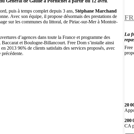
u Général de Gaulle à Pornichet à partir du 12 avril
.
bord, puis à temps complet depuis 3 ans,
Stéphane Marchand
FR
sonne. Avec son équipe, il propose désormais des prestations de
nage sur les communes du littoral, de Piriac-sur-Mer à Montoir-
La f
ouvertures d’agences dans toute la France et programme des
repa
, Baccarat et Boulogne-Billancourt. Free Dom s’installe ainsi
Free 
en 2013 96% de clients satisfaits des services proposés, avec
prop
e précédente.
20 0
Appo
200 
CA p