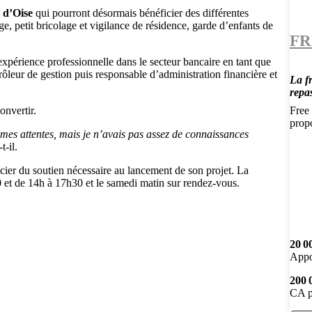
 d’Oise
qui pourront désormais bénéficier des différentes
e, petit bricolage et vigilance de résidence, garde d’enfants de
FR
expérience professionnelle dans le secteur bancaire en tant que
rôleur de gestion puis responsable d’administration financière et
La f
repa
onvertir.
Free 
prop
 mes attentes, mais je n’avais pas assez de connaissances
t-il.
cier du soutien nécessaire au lancement de son projet. La
 et de 14h à 17h30 et le samedi matin sur rendez-vous.
20 0
Appo
200 
CA p