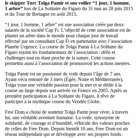
le skipper Turc Tolga Pamir et son voilier “1 jour, 1 homme,
1 arbre”
lors de La Solitaire du Figaro du 31 mai au 28 juin 2015
et du Tour de Bretagne en août 2015.
“1 jour, 1 homme, 1 arbre” est une association créée par deux
salariés de la société Cap Fi. L’objectif de cette association est de
planter un arbre dans le monde pour chaque jour de travail
effectué par un consultant Cap Fi en partenariat avec l’association
Planète Urgence. La course de Tolga Pamir à La Solitaire du
Figaro rejoint les fondamentaux de l’association : défis et
challenges tout en étant proche de la nature. Cette course
permettra aussi à l’association de promouvoir les actions menées.
Tolga Pamir est un passionné de voile depuis l’âge de 7 ans.
Ayant vécu entouré de 3 mers (Égée, Noire et Méditerranée),
Tolga voue une véritable passion pour la mer et se dédie à la
course au large depuis son arrivée en France en 2005. Après sa
première participation à La Solitaire du Figaro, il rêve de
participer à la mythique course du Vendée Globe.
Free Dom a choisi de soutenir Tolga Pamir pour vivre, à travers
lui, une véritable aventure humaine. La voile, synonyme de
solidarité, de courage et d’humilité, véhicule des valeurs proches
de celles de Free Dom. Depuis bientôt 10 ans, Free Dom est un
réseau indépendant qui se développe avec ses propres fonds.