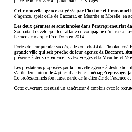
place Jeanne d’Arc à Épinal, dans les Vosges.
Cette nouvelle agence est gérée par Floriane et Emmanuell
d’agence, après celle de Baccarat, en Meurthe-et-Moselle, en ac
Les deux gérantes se sont lancées dans l’entrepreneuriat dan
Souhaitant développer leur affaire en compagnie d’un réseau avec
licence de marque Free Dom en 2014.
Fortes de leur premier succès, elles ont choisi de s’implanter à 
grande ville qui soit proche de leur agence de Baccarat, sit
présence à deux départements : les Vosges et la Meurthe-et-Mos
Les prestations proposées par la nouvelle agence à destination d
s’articulent autour de 4 pôles d’activité :
ménage/repassage, jar
Le professionnels font aussi partie de la clientèle de l’agence e
Cette ouverture est aussi un générateur d’emplois avec le recru