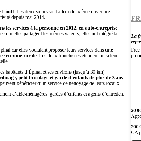
e Lindt
. Les deux sœurs sont à leur deuxième ouverture
FR
tivité depuis mai 2014.
s les services à la personne en 2012, en auto-entreprise
.
 qui elles partagent les mêmes valeurs, elles ont intégré la
La f
repa
Épinal car elles voulaient proposer leurs services dans
une
Free 
uée en zone rurale
. Les deux franchisées étendent ainsi leur
prop
elle.
es habitants d’Épinal et ses environs (jusqu’à 30 km),
dinage, petit bricolage et garde d’enfants de plus de 3 ans
.
t peuvent bénéficier d’un service de nettoyage de leurs locaux.
tement d’aide-ménagères, gardes d’enfants et agents d’entretien.
20 0
Appo
200 
CA p