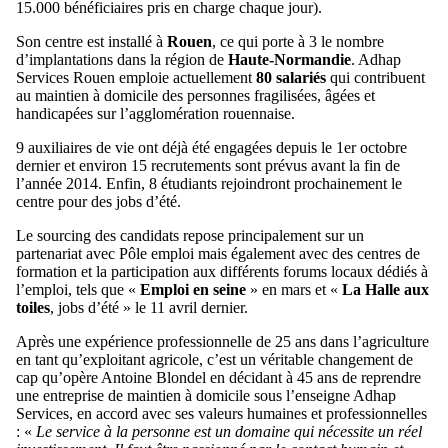
15.000 bénéficiaires pris en charge chaque jour).
Son centre est installé à
Rouen
, ce qui porte à 3 le nombre
d’implantations dans la région de
Haute-Normandie
. Adhap
Services Rouen emploie actuellement
80 salariés
qui contribuent
au maintien à domicile des personnes fragilisées, âgées et
handicapées sur l’agglomération rouennaise.
9 auxiliaires de vie ont déjà été engagées depuis le 1er octobre
dernier et environ 15 recrutements sont prévus avant la fin de
l’année 2014. Enfin, 8 étudiants rejoindront prochainement le
centre pour des jobs d’été.
Le sourcing des candidats repose principalement sur un
partenariat avec Pôle emploi mais également avec des centres de
formation et la participation aux différents forums locaux dédiés à
l’emploi, tels que «
Emploi en seine
» en mars et «
La Halle aux
toiles
, jobs d’été » le 11 avril dernier.
Après une expérience professionnelle de 25 ans dans l’agriculture
en tant qu’exploitant agricole, c’est un véritable changement de
cap qu’opère Antoine Blondel en décidant à 45 ans de reprendre
une entreprise de maintien à domicile sous l’enseigne Adhap
Services, en accord avec ses valeurs humaines et professionnelles
: «
Le service à la personne est un domaine qui nécessite un réel