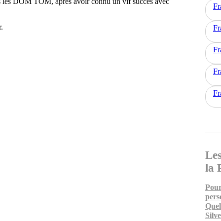
s les DOM TOM, après avoir connu un vif succès avec
Fr
.
Fr
Fr
Fr
Fr
Les
la 
Pour
pers
Quel
Silv