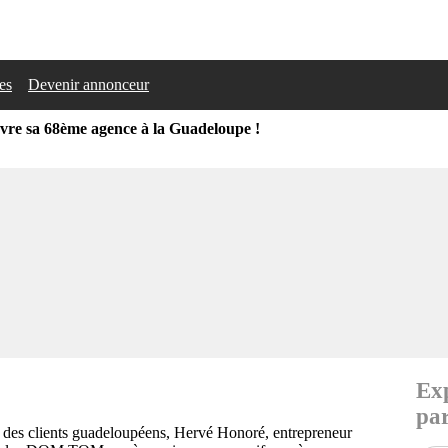
les
Devenir annonceur
vre sa 68ème agence à la Guadeloupe !
Exp
par
e des clients guadeloupéens, Hervé Honoré, entrepreneur