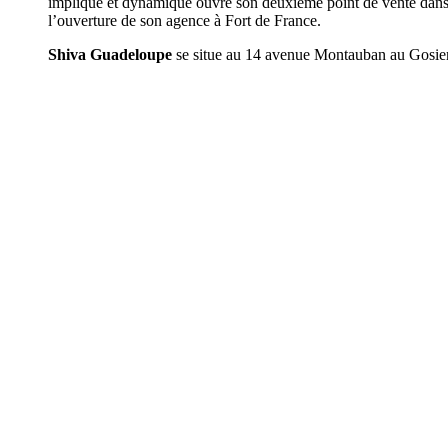
impliqué et dynamique ouvre son deuxième point de vente dan
l’ouverture de son agence à Fort de France.
Shiva Guadeloupe
se situe au 14 avenue Montauban au Gosier