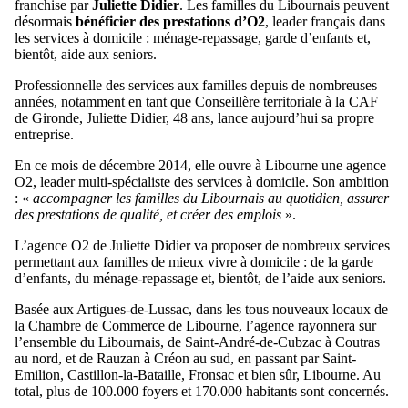
franchise par
Juliette Didier
. Les familles du Libournais peuvent
désormais
bénéficier des prestations d’O2
, leader français dans
les services à domicile : ménage-repassage, garde d’enfants et,
bientôt, aide aux seniors.
Professionnelle des services aux familles depuis de nombreuses
années, notamment en tant que Conseillère territoriale à la CAF
de Gironde, Juliette Didier, 48 ans, lance aujourd’hui sa propre
entreprise.
En ce mois de décembre 2014, elle ouvre à Libourne une agence
O2, leader multi-spécialiste des services à domicile. Son ambition
: «
accompagner les familles du Libournais au quotidien, assurer
des prestations de qualité, et créer des emplois
».
L’agence O2 de Juliette Didier va proposer de nombreux services
permettant aux familles de mieux vivre à domicile : de la garde
d’enfants, du ménage-repassage et, bientôt, de l’aide aux seniors.
Basée aux Artigues-de-Lussac, dans les tous nouveaux locaux de
la Chambre de Commerce de Libourne, l’agence rayonnera sur
l’ensemble du Libournais, de Saint-André-de-Cubzac à Coutras
au nord, et de Rauzan à Créon au sud, en passant par Saint-
Emilion, Castillon-la-Bataille, Fronsac et bien sûr, Libourne. Au
total, plus de 100.000 foyers et 170.000 habitants sont concernés.