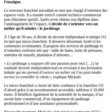
l’enseigne
.
Le nouveau franchisé travaillait en tant que chargé d’entretien des
espaces verts. Il a ensuite exercé comme technico-commercial
puis éducateur sportif. Après avoir obtenu son diplôme dans
l’aménagement de l’espace, il
décide de s’orienter vers un
métier qu’il admire : le jardinage
.
À l’âge de 36 ans, il décide de devenir indépendant et intègre O2
en tant que micro-franchisé. Il desserve désormais Aytré et les
communes avoisinantes. Il propose des services de jardinage et
d’entretien extérieur tels que : taille de haies, tonte de pelouses,
entretien de massifs, plantation d’arbustes…
«
Le jardinage a toujours été une passion pour moi […] j’ai
souhaité devenir indépendant tout en revenant à ma formation
initiale qui me permet d’exercer un métier où l’on peut rendre
service et conseiller le client.
», explique Mickaël.
Le micro-franchisé a choisi de faire confiance à la franchise O2
d’abord grâce à un investissement accessible, inférieur à 10.000
euros. Il bénéficie également de la notoriété de la marque, d’un
savoir-faire commercial, d’un équipement de jardinage
professionnel et d’une assistance personnalisée.
Niveau financement, Mickaël a fait appel au partenaire d’O2 :