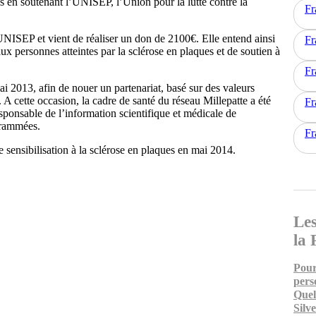
ues en soutenant l’UNISEP, l’Union pour la lutte contre la
Fr
UNISEP et vient de réaliser un don de 2100€. Elle entend ainsi
Fr
ux personnes atteintes par la sclérose en plaques et de soutien à
Fr
i 2013, afin de nouer un partenariat, basé sur des valeurs
 A cette occasion, la cadre de santé du réseau Millepatte a été
Fr
esponsable de l’information scientifique et médicale de
grammées.
Fr
e sensibilisation à la sclérose en plaques en mai 2014.
Les
la 
Pour
pers
Quel
Silv