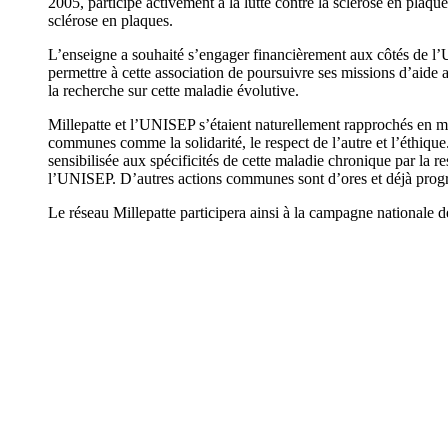
2005, participe activement à la lutte contre la sclérose en plaq
sclérose en plaques.
L’enseigne a souhaité s’engager financièrement aux côtés de l’
permettre à cette association de poursuivre ses missions d’aide a
la recherche sur cette maladie évolutive.
Millepatte et l’UNISEP s’étaient naturellement rapprochés en ma
communes comme la solidarité, le respect de l’autre et l’éthique.
sensibilisée aux spécificités de cette maladie chronique par la r
l’UNISEP. D’autres actions communes sont d’ores et déjà pro
Le réseau Millepatte participera ainsi à la campagne nationale d