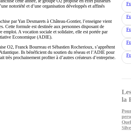
ranchise cette année, le groupe O2 propose en effet plusieurs
Fr
d’une notoriété et d’une organisation développés et affinés
Fr
anchise par Yan Desmarets à Château-Gontier, l’enseigne vient
es. Cette formule est destinée aux personnes disposant de
Fr
 emploi. A vocation sociale et solidaire, elle est portée par
Initiative Economique (ADIE).
Fr
chise O2, Franck Bourreau et Sébastien Rocherioux, s’apprêtent
e-Atlantique. Ils bénéficient du soutien du réseau et l’ADIE pour
Fr
rait très prochainement profiter à d’autres créateurs d’entreprise.
Les
la 
Pour
pers
Quel
Silv