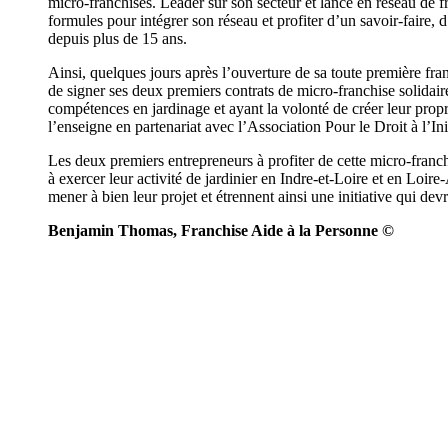
micro-franchisés. Leader sur son secteur et lancé en réseau de f
formules pour intégrer son réseau et profiter d’un savoir-faire, 
depuis plus de 15 ans.
Ainsi, quelques jours après l’ouverture de sa toute première fr
de signer ses deux premiers contrats de micro-franchise solidair
compétences en jardinage et ayant la volonté de créer leur propre
l’enseigne en partenariat avec l’Association Pour le Droit à l’
Les deux premiers entrepreneurs à profiter de cette micro-fran
à exercer leur activité de jardinier en Indre-et-Loire et en Loir
mener à bien leur projet et étrennent ainsi une initiative qui dev
Benjamin Thomas, Franchise Aide à la Personne ©