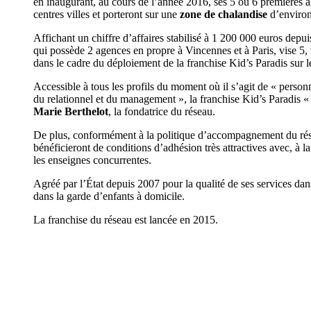
en inaugurant, au cours de l’année 2016, ses 5 ou 6 premières a
centres villes et porteront sur une
zone de chalandise
d’environ
Affichant un chiffre d’affaires stabilisé à 1 200 000 euros depu
qui possède 2 agences en propre à Vincennes et à Paris, vise 5, 
dans le cadre du déploiement de la franchise Kid’s Paradis sur le 
Accessible à tous les profils du moment où il s’agit de « personn
du relationnel et du management », la franchise Kid’s Paradis 
Marie Berthelot
, la fondatrice du réseau.
De plus, conformément à la politique d’accompagnement du rése
bénéficieront de conditions d’adhésion très attractives avec, à
les enseignes concurrentes.
Agréé par l’État depuis 2007 pour la qualité de ses services dans
dans la garde d’enfants à domicile.
La franchise du réseau est lancée en 2015.