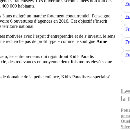
gences franchisées. Ces ouvertures seront situées non loin des
Fr
 400 000 habitants.
is 3 ans malgré un marché fortement concurrentiel, l’enseigne
Fr
voire 6 ouvertures d’agences en 2016. Cet objectif s’inscrit
territoire national.
Fr
es motivées avec l’esprit d’entreprendre et de s’investir, le sens
« ne recherche pas de profil type » comme le souligne
Anne-
Fr
Fr
au, les entrepreneurs qui rejoindront Kid’s Paradis
 la clé, des redevances en moyenne deux fois moins élevées que
 le domaine de la petite enfance, Kid’s Paradis est spécialisé
Les
la 
Pour
pers
Quel
Silv