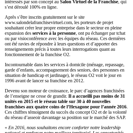
intéressés par son concept au
Salon Virtuel de la Franchise
, qui
s’est déroulé 100% en ligne.
Après s’être inscrits gratuitement sur le site
www.salondelafranchisevirtuel.com, les porteurs de projet
souhaitant créer leur propre entreprise dans le secteur en pleine
expansion des
services à la personne
, ont pu échanger par tchat
ou par visioconférence avec les équipes du réseau. Ces dernières
ont été ravies de répondre à leurs questions et d’apporter des
renseignements précis à toutes leurs interrogations quant au
fonctionnement de la franchise O2.
Incontournable dans les services à domicile (ménage, repassage,
garde d’enfants, accompagnement des seniors, des personnes en
situation de handicap et jardinage), le réseau O2 voit le jour en
1996 avant de lancer sa franchise en 2012.
Devenu son moteur de croissance, le parc d’agences franchisées
de l’enseigne ne cesse de grandir.
Il a accueilli pas moins de 31
unités en 2015 et le réseau table sur 30 à 40 nouvelles
franchises aux quatre coins de l’Hexagone pour l’année 2016
.
Ces chiffres témoignent du succès du concept O2 et de la volonté
du réseau d’asseoir davantage sa position sur le marché des SAP.
«
En 2016, nous souhaitons encore conforter notre leadership
national et renforcer notre maillage territorial. Les opportunités