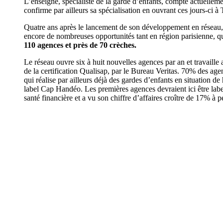
L’enseigne, spécialiste de la garde d’enfants, compte actuellem
confirme par ailleurs sa spécialisation en ouvrant ces jours-ci à
Quatre ans après le lancement de son développement en réseau, 
encore de nombreuses opportunités tant en région parisienne, 
110 agences et près de 70 crèches.
Le réseau ouvre six à huit nouvelles agences par an et travaille 
de la certification Qualisap, par le Bureau Veritas. 70% des agen
qui réalise par ailleurs déjà des gardes d’enfants en situation d
label Cap Handéo. Les premières agences devraient ici être label
santé financière et a vu son chiffre d’affaires croître de 17% à 