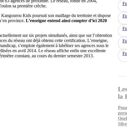
ent 63 agences de proximité. Le réseau, fondé en 2004,
Fr
 Toulon sa première crèche.
Kangourou Kids poursuit son maillage du territoire et dispose
Fr
qu’en province.
L’enseigne entend ainsi compter d’ici 2020
Fr
actuellement sur six projets simultanés, ainsi que sur l’obtention
ces du réseau ont déjà obtenu cette certification. L’enseigne,
Fr
e handicap, s’emploie également à labéliser ses agences sous le
lisées en avril 2014. Le réseau affiche enfin une excellente
Fr
périmètre constant, au cours du dernier semestre 2013.
Les
la 
Pour
pers
Quel
Silv