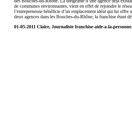
des Bouches-du-Rhône. La dirigeante d’une agence déjà existan
de communes environnantes, vient en effet de rejoindre le réseau
l’entrepreneuse bénéficie d’un emplacement idéal qui lui offre 
deux agences dans les Bouches-du-Rhône, la franchise étant déj
01-05-2011 Claire, Journaliste franchise-aide-a-la-personne