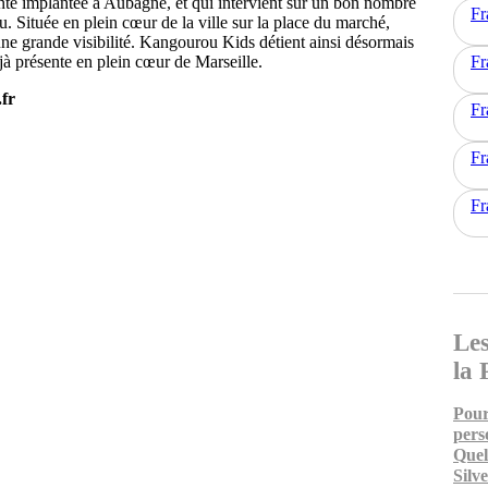
te implantée à Aubagne, et qui intervient sur un bon nombre
Fr
. Située en plein cœur de la ville sur la place du marché,
une grande visibilité. Kangourou Kids détient ainsi désormais
à présente en plein cœur de Marseille.
Fr
.fr
Fr
Fr
Fr
Les
la 
Pour
pers
Quel
Silv