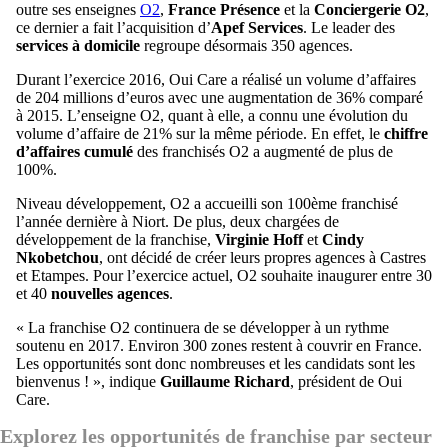
outre ses enseignes
O2
,
France Présence
et la
Conciergerie O2
,
ce dernier a fait l’acquisition d’
Apef Services
. Le leader des
services à domicile
regroupe désormais 350 agences.
Durant l’exercice 2016, Oui Care a réalisé un volume d’affaires
de 204 millions d’euros avec une augmentation de 36% comparé
à 2015. L’enseigne O2, quant à elle, a connu une évolution du
volume d’affaire de 21% sur la même période. En effet, le
chiffre
d’affaires cumulé
des franchisés O2 a augmenté de plus de
100%.
Niveau développement, O2 a accueilli son 100ème franchisé
l’année dernière à Niort. De plus, deux chargées de
développement de la franchise,
Virginie Hoff
et
Cindy
Nkobetchou
, ont décidé de créer leurs propres agences à Castres
et Etampes. Pour l’exercice actuel, O2 souhaite inaugurer entre 30
et 40
nouvelles agences
.
« La franchise O2 continuera de se développer à un rythme
soutenu en 2017. Environ 300 zones restent à couvrir en France.
Les opportunités sont donc nombreuses et les candidats sont les
bienvenus ! », indique
Guillaume Richard
, président de Oui
Care.
Explorez les opportunités de franchise par secteur