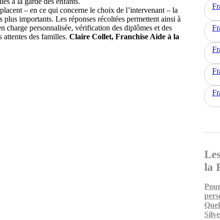
iés à la garde des enfants.
Fr
lacent – en ce qui concerne le choix de l’intervenant – la
s plus importants. Les réponses récoltées permettent ainsi à
n charge personnalisée, vérification des diplômes et des
Fr
 attentes des familles.
Claire Collet, Franchise Aide à la
Fr
Fr
Fr
Les
la 
Pour
pers
Quel
Silv