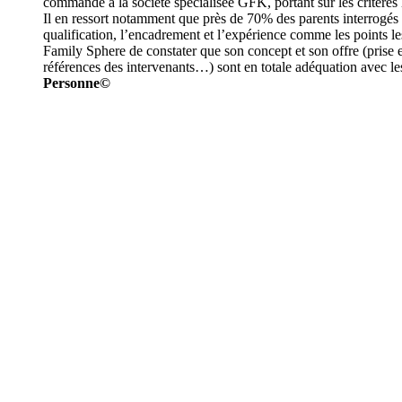
commandé à la société spécialisée GFK, portant sur les critères l
Il en ressort notamment que près de 70% des parents interrogés p
qualification, l’encadrement et l’expérience comme les points le
Family Sphere de constater que son concept et son offre (prise e
références des intervenants…) sont en totale adéquation avec les
Personne©