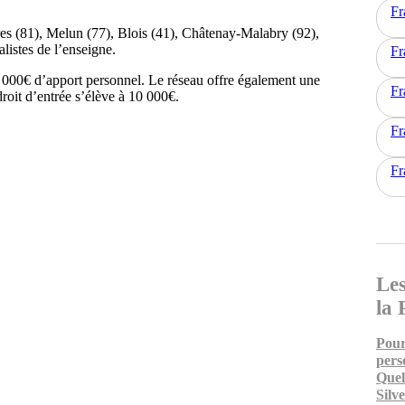
Fr
res (81), Melun (77), Blois (41), Châtenay-Malabry (92),
alistes de l’enseigne.
Fr
000€ d’apport personnel. Le réseau offre également une
Fr
roit d’entrée s’élève à 10 000€.
Fr
Fr
Les
la 
Pour
pers
Quel
Silv