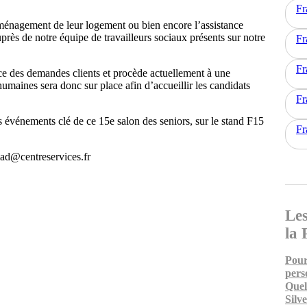
Fr
’aménagement de leur logement ou bien encore l’assistance
uprès de notre équipe de travailleurs sociaux présents sur notre
Fr
Fr
nce des demandes clients et procède actuellement à une
aines sera donc sur place afin d’accueillir les candidats
Fr
 événements clé de ce 15e salon des seniors, sur le stand F15
Fr
mad@centreservices.fr
Les
la 
Pour
pers
Quel
Silv