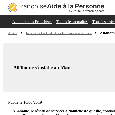
Franchise
Aide à la Personne
by  toute-la-franchise.com
Annuaire des Franchises
Toutes les actualités
Tous les artic
All4home
Accueil
Toutes les actualités des Franchises Aide à la Personne
All4home s'installe au Mans
Publié le 10/03/2019
All4home
, le réseau de
services à domicile de qualité
, contin