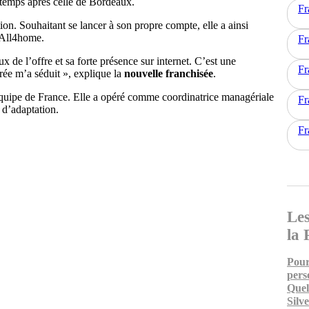
 temps après celle de Bordeaux.
Fr
tion. Souhaitant se lancer à son propre compte, elle a ainsi
 All4home.
Fr
 de l’offre et sa forte présence sur internet. C’est une
Fr
rée m’a séduit », explique la
nouvelle franchisée
.
équipe de France. Elle a opéré comme coordinatrice managériale
Fr
 d’adaptation.
Fr
Les
la 
Pour
pers
Quel
Silv