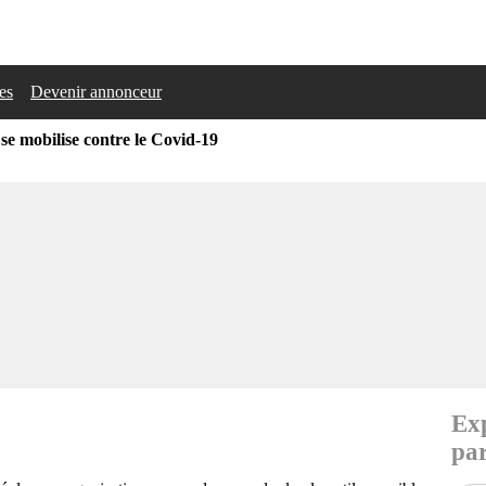
les
Devenir annonceur
se mobilise contre le Covid-19
Exp
par