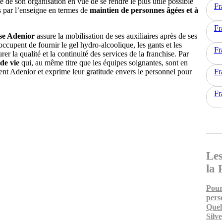
té de son organisation en vue de se rendre le plus utile possible
Fr
es par l’enseigne en termes de
maintien de personnes âgées et à
Fr
se Adenior
assure la mobilisation de ses auxiliaires après de ses
’occupent de fournir le gel hydro-alcoolique, les gants et les
Fr
er la qualité et la continuité des services de la franchise. Par
 de vie
qui, au même titre que les équipes soignantes, sont en
ent Adenior et exprime leur gratitude envers le personnel pour
Fr
Fr
Les
la 
Pour
pers
Quel
Silv