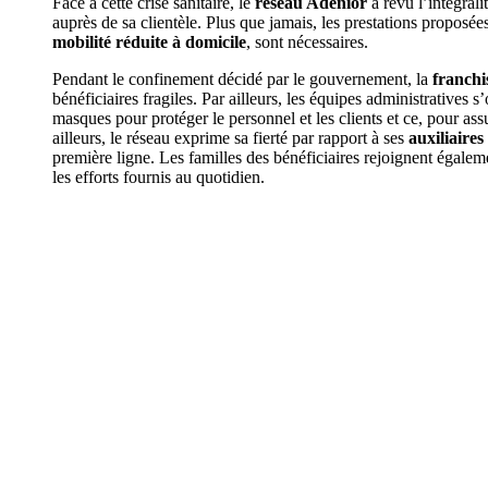
Face à cette crise sanitaire, le
réseau Adenior
a revu l’intégrali
auprès de sa clientèle. Plus que jamais, les prestations proposé
mobilité réduite à domicile
, sont nécessaires.
Pendant le confinement décidé par le gouvernement, la
franchi
bénéficiaires fragiles. Par ailleurs, les équipes administratives s
masques pour protéger le personnel et les clients et ce, pour assur
ailleurs, le réseau exprime sa fierté par rapport à ses
auxiliaires
première ligne. Les familles des bénéficiaires rejoignent égalem
les efforts fournis au quotidien.