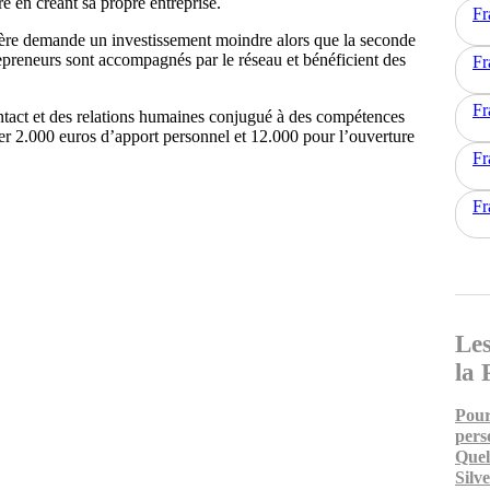
re en créant sa propre entreprise.
Fr
ère demande un investissement moindre alors que la seconde
epreneurs sont accompagnés par le réseau et bénéficient des
Fr
Fr
tact et des relations humaines conjugué à des compétences
ter 2.000 euros d’apport personnel et 12.000 pour l’ouverture
Fr
Fr
Les
la 
Pour
pers
Quel
Silv