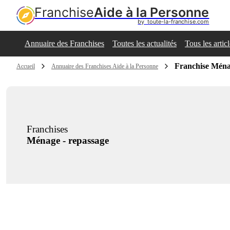
Franchise
Aide à la Personne
by  toute-la-franchise.com
Annuaire des Franchises
Toutes les actualités
Tous les artic
Franchise Ména
Accueil
Annuaire des Franchises Aide à la Personne
Franchises
Ménage - repassage