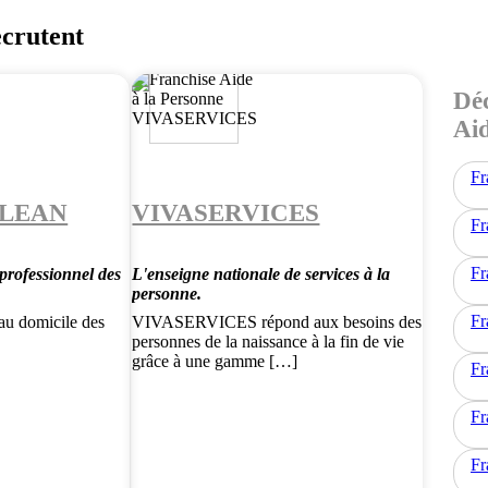
ecrutent
Déc
Aid
Fr
CLEAN
VIVASERVICES
Fr
Fr
professionnel des
L'enseigne nationale de services à la
e
personne.
Fr
 au domicile des
VIVASERVICES répond aux besoins des
personnes de la naissance à la fin de vie
grâce à une gamme […]
Fr
Fr
Fr