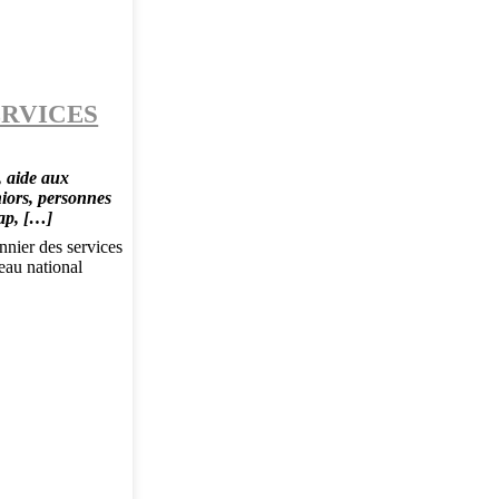
ERVICES
, aide aux
niors, personnes
cap, […]
nnier des services
seau national