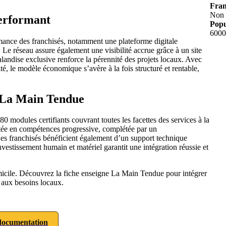
Fran
Non
erformant
Popu
6000
mance des franchisés, notamment une plateforme digitale
Le réseau assure également une visibilité accrue grâce à un site
alandise exclusive renforce la pérennité des projets locaux. Avec
té, le modèle économique s’avère à la fois structuré et rentable,
c La Main Tendue
modules certifiants couvrant toutes les facettes des services à la
tée en compétences progressive, complétée par un
es franchisés bénéficient également d’un support technique
investissement humain et matériel garantit une intégration réussie et
micile. Découvrez la fiche enseigne La Main Tendue pour intégrer
 aux besoins locaux.
ocumentation