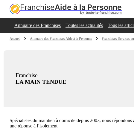
Franchise
Aide à la Personne
by  toute-la-franchise.com
Annuaire des Franchises
Toutes les actualités
Tous les artic
Accueil
Annuaire des Franchises Aide à la Personne
Franchises Services a
Franchise
LA MAIN TENDUE
Spécialistes du maintien à domicile depuis 2003, nous répondons a
une réponse à l’isolement.