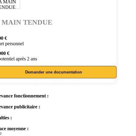
 MAIN TENDUE
00 €
rt personnel
000 €
otentiel après 2 ans
Demander une documentation
vance fonctionnement :
vance publicitaire :
lties :
ace moyenne :
²