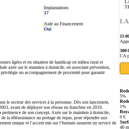
Implantations
17
LA
Aide au Financement
Oui
15 0
Appo
300 
CA p
nes âgées et en situation de handicap en milieu rural et
bale axée sur le maintien à domicile, en associant prévention,
ne privilégie un accompagnement de proximité pour garantir
Rede
5%
Rede
ns le secteur des services à la personne. Dès son lancement,
1%
 2003, avant de déployer son réseau en franchise en 2019.
Roya
 pertinence de son concept. Axée sur le maintien à domicile,
0 €
t de la téléassistance au portage de repas, pour répondre aux
Surf
nement unique et l’accent mis sur l’humain assurent un service de
40 m