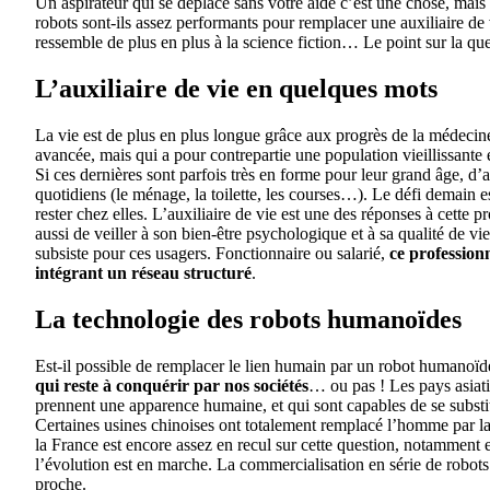
Un aspirateur qui se déplace sans votre aide c’est une chose, mai
robots sont-ils assez performants pour remplacer une auxiliaire de 
ressemble de plus en plus à la science fiction… Le point sur la que
L’auxiliaire de vie en quelques mots
La vie est de plus en plus longue grâce aux progrès de la médecine
avancée, mais qui a pour contrepartie une population vieillissante
Si ces dernières sont parfois très en forme pour leur grand âge, d’a
quotidiens (le ménage, la toilette, les courses…). Le défi demain 
rester chez elles. L’auxiliaire de vie est une des réponses à cette 
aussi de veiller à son bien-être psychologique et à sa qualité de vie. 
subsiste pour ces usagers. Fonctionnaire ou salarié,
ce profession
intégrant un réseau structuré
.
La technologie des robots humanoïdes
Est-il possible de remplacer le lien humain par un robot humanoï
qui reste à conquérir par nos sociétés
… ou pas ! Les pays asiati
prennent une apparence humaine, et qui sont capables de se subst
Certaines usines chinoises ont totalement remplacé l’homme par la
la France est encore assez en recul sur cette question, notamment en
l’évolution est en marche. La commercialisation en série de robot
proche.