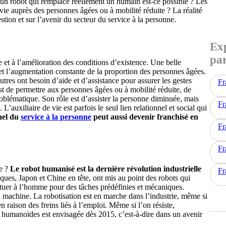
s un robot qui remplace réellement un humain est-ce possible ? Les
vie auprès des personnes âgées ou à mobilité réduite ? La réalité
stion et sur l’avenir du secteur du service à la personne.
Exp
par
 et à l’amélioration des conditions d’existence. Une belle
 et l’augmentation constante de la proportion des personnes âgées.
utres ont besoin d’aide et d’assistance pour assurer les gestes
Fr
est de permettre aux personnes âgées ou à mobilité réduite, de
problématique. Son rôle est d’assister la personne diminuée, mais
Fr
L’auxiliaire de vie est parfois le seul lien relationnel et social qui
nel du
service à la personne
peut aussi devenir franchisé en
Fr
Fr
de ?
Le robot humanisé est la dernière révolution industrielle
Fr
ques, Japon et Chine en tête, ont mis au point des robots qui
ituer à l’homme pour des tâches prédéfinies et mécaniques.
 machine. La robotisation est en marche dans l’industrie, même si
 raison des freins liés à l’emploi. Même si l’on résiste,
s humanoïdes est envisagée dès 2015, c’est-à-dire dans un avenir