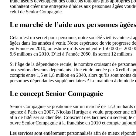
franchiseurs développent des concepts toujours plus appropriés p
souhaitent créer une entreprise d’aides aux personnes âgées voudr
celui de Senior Compagnie.
Le marché de l’aide aux personnes âgées
Cela n’est un secret pour personne, notre société vieillissante es
âgées dans les années à venir. Notre espérance de vie progresse d
en France en 2010, on estime qu’ils seront entre 150 000 et 200 0
5,6 millions en 2010. D’ici à l’année 2050, ils seront 12 millions.
Si l’âge de la dépendance recule, le nombre croissant de personn
aux seniors devenus dépendants. Une étude menée par Xerfi d’ap
compris entre 1,5 et 1,8 million en 2040, alors qu’ils sont moins 
personnes dépendantes supplémentaires ? Le maintien à domicile es
Le concept Senior Compagnie
Senior Compagine se positionne sur un marché de 12,3 milliards d
agence à Paris en 2007, Nicolas Hurtiger a voulu proposer une offre
afin de fidéliser sa clientèle. Conscient des lacunes du secteur, le c
ouvre Senior Compagnie à la franchise en 2010 et compte aujourd’
Les services sont entièrement personnalisés afin de mieux répond