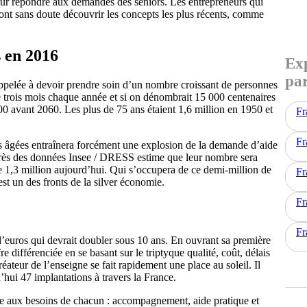
our répondre aux demandes des seniors. Les entrepreneurs qui
ont sans doute découvrir les concepts les plus récents, comme
 en 2016
Exp
par
t appelée à devoir prendre soin d’un nombre croissant de personnes
e trois mois chaque année et si on dénombrait 15 000 centenaires
00 avant 2060. Les plus de 75 ans étaient 1,6 million en 1950 et
Fr
Fr
es âgées entraînera forcément une explosion de la demande d’aide
rès des données Insee / DRESS estime que leur nombre sera
de 1,3 million aujourd’hui. Qui s’occupera de ce demi-million de
Fr
t un des fronts de la silver économie.
Fr
Fr
’euros qui devrait doubler sous 10 ans. En ouvrant sa première
 différenciée en se basant sur le triptyque qualité, coût, délais
réateur de l’enseigne se fait rapidement une place au soleil. Il
hui 47 implantations à travers la France.
re aux besoins de chacun : accompagnement, aide pratique et