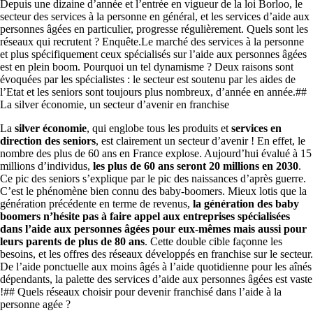
Depuis une dizaine d’année et l’entrée en vigueur de la loi Borloo, le
secteur des services à la personne en général, et les services d’aide aux
personnes âgées en particulier, progresse régulièrement. Quels sont les
réseaux qui recrutent ? Enquête.Le marché des services à la personne
et plus spécifiquement ceux spécialisés sur l’aide aux personnes âgées
est en plein boom. Pourquoi un tel dynamisme ? Deux raisons sont
évoquées par les spécialistes : le secteur est soutenu par les aides de
l’Etat et les seniors sont toujours plus nombreux, d’année en année.##
La silver économie, un secteur d’avenir en franchise
La
silver économie
, qui englobe tous les produits et
services en
direction des seniors
, est clairement un secteur d’avenir ! En effet, le
nombre des plus de 60 ans en France explose. Aujourd’hui évalué à 15
millions d’individus,
les plus de 60 ans seront 20 millions en 2030
.
Ce pic des seniors s’explique par le pic des naissances d’après guerre.
C’est le phénomène bien connu des baby-boomers. Mieux lotis que la
génération précédente en terme de revenus,
la génération des baby
boomers n’hésite pas à faire appel aux entreprises spécialisées
dans l’aide aux personnes âgées pour eux-mêmes mais aussi pour
leurs parents de plus de 80 ans
. Cette double cible façonne les
besoins, et les offres des réseaux développés en franchise sur le secteur.
De l’aide ponctuelle aux moins âgés à l’aide quotidienne pour les aînés
dépendants, la palette des services d’aide aux personnes âgées est vaste
!## Quels réseaux choisir pour devenir franchisé dans l’aide à la
personne agée ?