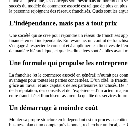
l’aide à la personne, les concepts sont désormais nombreux et il s
succès du modèle de commerce associé est tel que de plus en plus d
la personne rejoignent des réseaux franchisés. Quels sont les ar
L’indépendance, mais pas à tout prix
Une société qui se crée pour rejoindre un réseau de franchises appa
financièrement indépendante. En revanche, un contrat de franchise 
s’engage à respecter le concept et à appliquer les directives de l’
de manière hiérarchique, et que les directives sont établies avant 
Une formule qui propulse les entreprene
La franchise (et le commerce associé en général) n’aurait pas connu 
avantages pour toutes les parties concernées. D’un côté, le franch
grâce au travail et aux capitaux de ses partenaires franchisés. De 
de la réputation, des conseils et de l’expérience d’un acteur majeu
entre franchisé et franchiseur assurent la qualité des services fourn
Un démarrage à moindre coût
Monter sa propre structure en indépendant est un processus coûteux
business plan et un compte prévisionnel, rechercher un local, et