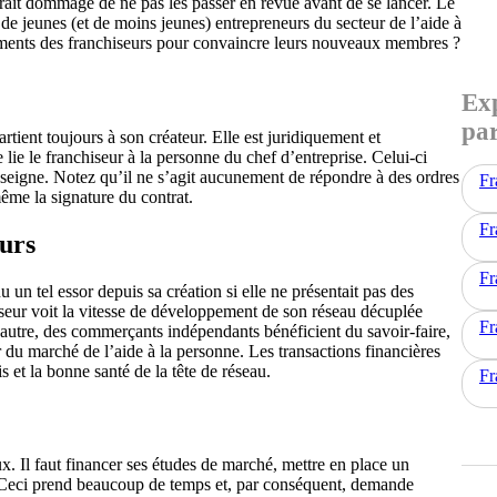
erait dommage de ne pas les passer en revue avant de se lancer. Le
e jeunes (et de moins jeunes) entrepreneurs du secteur de l’aide à
guments des franchiseurs pour convaincre leurs nouveaux membres ?
Exp
par
rtient toujours à son créateur. Elle est juridiquement et
lie le franchiseur à la personne du chef d’entreprise. Celui-ci
enseigne. Notez qu’il ne s’agit aucunement de répondre à des ordres
Fr
même la signature du contrat.
Fr
urs
Fr
un tel essor depuis sa création si elle ne présentait pas des
iseur voit la vitesse de développement de son réseau décuplée
Fr
l’autre, des commerçants indépendants bénéficient du savoir-faire,
r du marché de l’aide à la personne. Les transactions financières
is et la bonne santé de la tête de réseau.
Fr
. Il faut financer ses études de marché, mettre en place un
c. Ceci prend beaucoup de temps et, par conséquent, demande