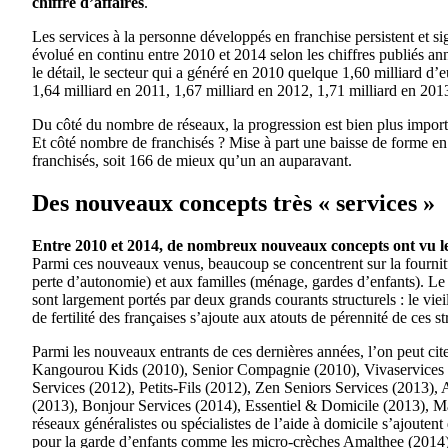
chiffre d’affaires
.
Les services à la personne développés en franchise persistent et sig
évolué en continu entre 2010 et 2014 selon les chiffres publiés an
le détail, le secteur qui a généré en 2010 quelque 1,60 milliard d
1,64 milliard en 2011, 1,67 milliard en 2012, 1,71 milliard en 201
Du côté du nombre de réseaux, la progression est bien plus impor
Et côté nombre de franchisés ? Mise à part une baisse de forme en 20
franchisés, soit 166 de mieux qu’un an auparavant.
Des nouveaux concepts très « services »
Entre 2010 et 2014, de nombreux nouveaux concepts ont vu le 
Parmi ces nouveaux venus, beaucoup se concentrent sur la fournitu
perte d’autonomie) et aux familles (ménage, gardes d’enfants). Le
sont largement portés par deux grands courants structurels : le viei
de fertilité des françaises s’ajoute aux atouts de pérennité de ces st
Parmi les nouveaux entrants de ces dernières années, l’on peut ci
Kangourou Kids (2010), Senior Compagnie (2010), Vivaservices (
Services (2012), Petits-Fils (2012), Zen Seniors Services (2013
(2013), Bonjour Services (2014), Essentiel & Domicile (2013), M
réseaux généralistes ou spécialistes de l’aide à domicile s’ajouten
pour la garde d’enfants comme les micro-crèches Amalthee (2014)