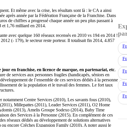
nent. Et même avec la crise, les résultats sont là : le CA a ainsi
née après année par la Fédération Française de la Franchise. Dans
’euros de chiffres a progressé chaque année un peu plus passant à
Exp
3 et 1,76 milliard en 2014.
par
tante avec quelque 160 réseaux recensés en 2010 vs 194 en 2014 !
12 (- 179), le secteur reste porteur. Il totalisait fin 2014, 4.857
Fr
Fr
jour en franchise, en licence de marque, en partenariat, etc
.
Fr
re de services aux personnes fragiles (handicapés, séniors en
 développement de l’ensemble de ces services dédiés à la personne
Fr
llissement de la population et le travail des femmes. Le fort taux
ructures.
Fr
ter notamment Centre Services (2010), Les savants fous (2010),
2011), Millepattes (2011), Leader Services (2011), O2 Home
), Adomis (2013), Amelis Groupe Sodexo (2014), Baby Time
aison des Services à la Personne (2015). En complément de ces
t des réseaux dédiés au développement de solutions alternatives
 ou encore Crèches Expansion Family (2010). A noter aussi le