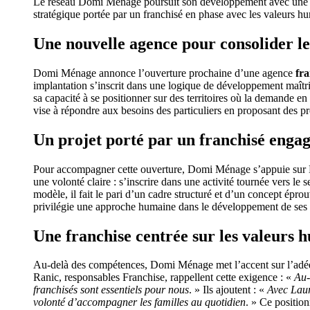
Le réseau Domi Ménage poursuit son développement avec un
stratégique portée par un franchisé en phase avec les valeurs h
Une nouvelle agence pour consolider le 
Domi Ménage annonce l’ouverture prochaine d’une agence
fra
implantation s’inscrit dans une logique de développement maîtri
sa capacité à se positionner sur des territoires où la demande e
vise à répondre aux besoins des particuliers en proposant des pr
Un projet porté par un franchisé enga
Pour accompagner cette ouverture, Domi Ménage s’appuie sur L
une volonté claire : s’inscrire dans une activité tournée vers le
modèle, il fait le pari d’un cadre structuré et d’un concept épr
privilégie une approche humaine dans le développement de ses
Une franchise centrée sur les valeurs 
Au-delà des compétences, Domi Ménage met l’accent sur l’adé
Ranic, responsables Franchise, rappellent cette exigence : «
Au-
franchisés sont essentiels pour nous
. » Ils ajoutent : «
Avec Laur
volonté d’accompagner les familles au quotidien
. » Ce positio