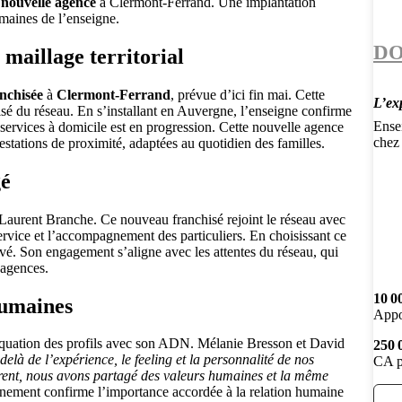
e
nouvelle agence
à Clermont-Ferrand. Une implantation
umaines de l’enseigne.
DO
maillage territorial
nchisée
à
Clermont-Ferrand
, prévue d’ici fin mai. Cette
L’ex
sé du réseau. En s’installant en Auvergne, l’enseigne confirme
Ensei
n services à domicile est en progression. Cette nouvelle agence
chez 
estations de proximité, adaptées au quotidien des familles.
gé
aurent Branche. Ce nouveau franchisé rejoint le réseau avec
 service et l’accompagnement des particuliers. En choisissant ce
ouvé. Son engagement s’aligne avec les attentes du réseau, qui
 agences.
10 0
humaines
Appo
quation des profils avec son ADN. Mélanie Bresson et David
250 
delà de l’expérience, le feeling et la personnalité de nos
CA p
ent, nous avons partagé des valeurs humaines et la même
nnement confirme l’importance accordée à la relation humaine