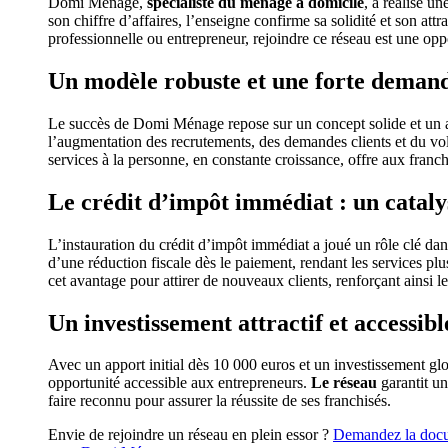
Domi Ménage,
spécialiste du ménage à domicile
, a réalisé u
son chiffre d’affaires, l’enseigne confirme sa solidité et son at
professionnelle ou entrepreneur, rejoindre ce réseau est une op
Un modèle robuste et une forte deman
Le succès de Domi Ménage repose sur un concept solide et u
l’augmentation des recrutements, des demandes clients et du v
services à la personne, en constante croissance, offre aux franch
Le crédit d’impôt immédiat : un cataly
L’instauration du crédit d’impôt immédiat a joué un rôle clé dans
d’une réduction fiscale dès le paiement, rendant les services pl
cet avantage pour attirer de nouveaux clients, renforçant ainsi le
Un investissement attractif et accessibl
Avec un apport initial dès 10 000 euros et un investissement g
opportunité accessible aux entrepreneurs.
Le réseau
garantit u
faire reconnu pour assurer la réussite de ses franchisés.
Envie de rejoindre un réseau en plein essor ?
Demandez la docum