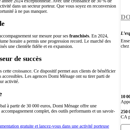
ne année 2024 exceptionnelle. Avec une croissance de 30 % de
tractivité dans un secteur porteur. Que vous soyez en reconversion
portunité à ne pas manquer.
DO
de
L’ex
n accompagnement sur mesure pour ses
franchisés
. En 2024,
Ensei
olume horaire a permis une progression record. Le marché des
chez 
isés une clientèle fidèle et en expansion.
seur de succès
 cette croissance. Ce dispositif permet aux clients de bénéficier
us accessibles. Les agences Domi Ménage ont su tirer parti de
ur activité.
e
10 0
Appo
lobal à partir de 30 000 euros, Domi Ménage offre une
n accompagnement complet, des outils performants et un savoir-
250 
CA p
entation gratuite et lancez-vous dans une activité porteuse