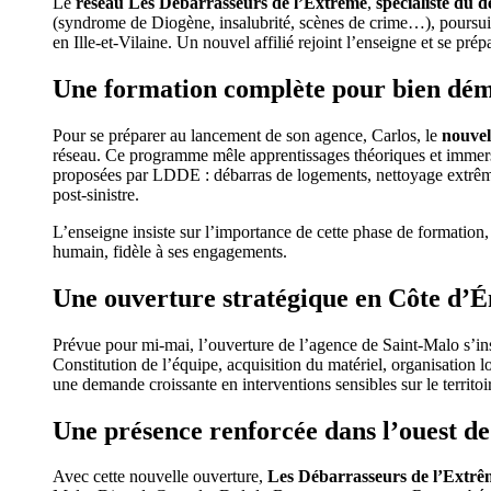
Le
réseau Les Débarrasseurs de l’Extrême
,
spécialiste du 
(syndrome de Diogène, insalubrité, scènes de crime…), poursui
en Ille-et-Vilaine. Un nouvel affilié rejoint l’enseigne et se pr
Une formation complète pour bien dé
Pour se préparer au lancement de son agence, Carlos, le
nouvel 
réseau. Ce programme mêle apprentissages théoriques et immersio
proposées par LDDE : débarras de logements, nettoyage extrême
post-sinistre.
L’enseigne insiste sur l’importance de cette phase de formation, 
humain, fidèle à ses engagements.
Une ouverture stratégique en Côte d’
Prévue pour mi-mai, l’ouverture de l’agence de Saint-Malo s’i
Constitution de l’équipe, acquisition du matériel, organisation l
une demande croissante en interventions sensibles sur le territoi
Une présence renforcée dans l’ouest de
Avec cette nouvelle ouverture,
Les Débarrasseurs de l’Extrê