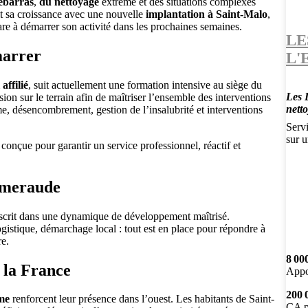
débarras
,
du nettoyage
extrême et des situations complexes
t sa croissance avec une nouvelle
implantation à Saint-Malo
,
épare à démarrer son activité dans les prochaines semaines.
LE
marrer
L'
affilié
, suit actuellement une formation intensive au siège du
Les 
n sur le terrain afin de maîtriser l’ensemble des interventions
nett
, désencombrement, gestion de l’insalubrité et interventions
Servi
sur u
conçue pour garantir un service professionnel, réactif et
Émeraude
nscrit dans une dynamique de développement maîtrisé.
ogistique, démarchage local : tout est en place pour répondre à
re.
8 00
 la France
Appo
200 
me
renforcent leur présence dans l’ouest. Les habitants de Saint-
CA p