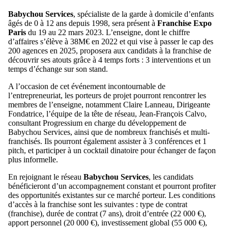
Babychou Services
, spécialiste de la garde à domicile d’enfants
âgés de 0 à 12 ans depuis 1998, sera présent à
Franchise Expo
Paris
du 19 au 22 mars 2023. L’enseigne, dont le chiffre
d’affaires s’élève à 38M€ en 2022 et qui vise à passer le cap des
200 agences en 2025, proposera aux candidats à la franchise de
découvrir ses atouts grâce à 4 temps forts : 3 interventions et un
temps d’échange sur son stand.
A l’occasion de cet événement incontournable de
l’entrepreneuriat, les porteurs de projet pourront rencontrer les
membres de l’enseigne, notamment Claire Lanneau, Dirigeante
Fondatrice, l’équipe de la tête de réseau, Jean-François Calvo,
consultant Progressium en charge du développement de
Babychou Services, ainsi que de nombreux franchisés et multi-
franchisés. Ils pourront également assister à 3 conférences et 1
pitch, et participer à un cocktail dinatoire pour échanger de façon
plus informelle.
En rejoignant le réseau
Babychou Services
, les candidats
bénéficieront d’un accompagnement constant et pourront profiter
des opportunités existantes sur ce marché porteur. Les conditions
d’accès à la franchise sont les suivantes : type de contrat
(franchise), durée de contrat (7 ans), droit d’entrée (22 000 €),
apport personnel (20 000 €), investissement global (55 000 €),