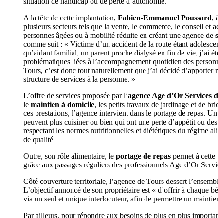
situation de handicap ou de perte d’autonomie.
A la tête de cette implantation,
Fabien-Emmanuel Poussard
, 
plusieurs secteurs tels que la vente, le commerce, le conseil et
personnes âgées ou à mobilité réduite en créant une agence de
comme suit : « Victime d’un accident de la route étant adolesce
qu’aidant familial, un parent proche dialysé en fin de vie, j’ai é
problématiques liées à l’accompagnement quotidien des personne
Tours, c’est donc tout naturellement que j’ai décidé d’apporter m
structure de services à la personne. »
L’offre de services proposée par l’
agence Age d’Or Services 
le
maintien à domicile
, les petits travaux de jardinage et de bri
ces prestations, l’agence intervient dans le portage de repas. Un
peuvent plus cuisiner ou bien qui ont une perte d’appétit ou des 
respectant les normes nutritionnelles et diététiques du régime a
de qualité.
Outre, son rôle alimentaire, le
portage de repas
permet à cette p
grâce aux passages réguliers des professionnels Age d’Or Servi
Côté couverture territoriale, l’agence de Tours dessert l’ensemb
L’objectif annoncé de son propriétaire est « d’offrir à chaque bén
via un seul et unique interlocuteur, afin de permettre un maintie
Par ailleurs, pour répondre aux besoins de plus en plus importa