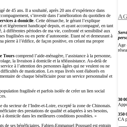
âgé de 45 ans. Il a souhaité, après 20 ans d’expérience dans
AG
 accompagnement, s’investir dans l’amélioration du quotidien de
services à domicile
. Cette démarche, le gérant l’explique
nt et légèrement handicapé depuis, et ayant accompagné, en tant
té, à différentes périodes de ma vie, confronté et sensibilisé aux
Servi
s fragilisées ou en perte d’autonomie. Etant né et demeurant à
pers
a pierre à l’édifice, de façon positive, en créant ma propre
Age d
résea
de Tours
comprend l’aide-ménagère, l’assistance à la personne,
colage, la livraison à domicile et la téléassistance. Au-delà de
 service à l’attention des personnes âgées qui ne veulent ou ne
difficultés de mastication. Les repas livrés sont élaborés en
limentaire de chaque bénéficiaire pour un service personnalisé et
opulation fragilisée et parfois isolée de créer un lien social
ces.
30 0
Appo
le du secteur de l’Indre-et-Loire, excepté la zone de Chinonais.
éficiaire des prestations de qualité et adaptées à ses besoins,
350 
n à domicile dans les meilleures conditions possibles. »
CA p
nts de ses bénéficiaires, Fabien-Emmanuel Poussard est entrain