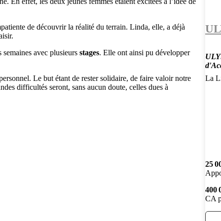
ne. En effet, les deux jeunes femmes étaient excitées à l’idée de
UL
mpatiente de découvrir la réalité du terrain. Linda, elle, a déjà
isir.
es semaines avec plusieurs
stages
. Elle ont ainsi pu développer
ULYS
d'Ac
onnel. Le but étant de rester solidaire, de faire valoir notre
La Li
ndes difficultés seront, sans aucun doute, celles dues à
25 0
Appo
400 
CA p