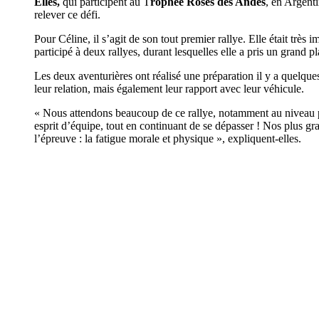
Elles,
qui participent au T
rophée Roses des Andes
, en Argenti
relever ce défi.
Pour Céline, il s’agit de son tout premier rallye. Elle était très i
participé à deux rallyes, durant lesquelles elle a pris un grand pla
Les deux aventurières ont réalisé une préparation il y a quelqu
leur relation, mais également leur rapport avec leur véhicule.
« Nous attendons beaucoup de ce rallye, notamment au niveau pers
esprit d’équipe, tout en continuant de se dépasser ! Nos plus gra
l’épreuve : la fatigue morale et physique », expliquent-elles.