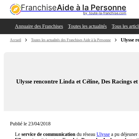
Franchise
Aide à la Personne
by  toute-la-franchise.com
Annuaire des Franchises
Toutes les actualités
Tous les artic
Ulysse r
Accueil
Toutes les actualités des Franchises Aide à la Personne
Ulysse rencontre Linda et Céline, Des Racings et 
Publié le 23/04/2018
Le
service de communication
du réseau
Ulysse
a pu déjeuner 