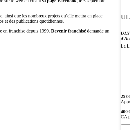
tre sur le web en créant sa
page Facebook
, le 5 septembre
UL
e, ainsi que les nombreux projets qu’elle mettra en place.
s et des publications quotidiennes.
pe en franchise depuis 1999.
Devenir franchisé
demande un
ULYS
d'Ac
La Li
25 0
Appo
400 
CA p