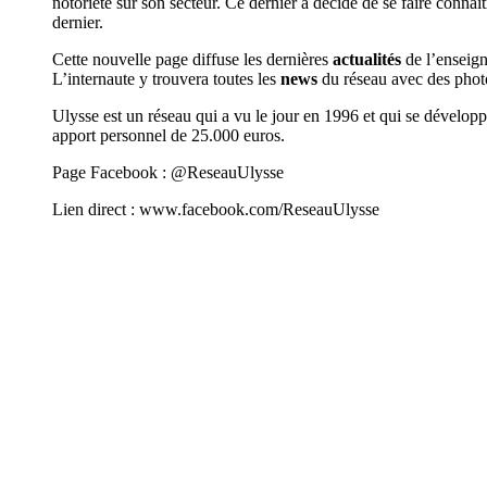
notoriété sur son secteur. Ce dernier a décidé de se faire connaî
dernier.
Cette nouvelle page diffuse les dernières
actualités
de l’enseign
L’internaute y trouvera toutes les
news
du réseau avec des photo
Ulysse est un réseau qui a vu le jour en 1996 et qui se dévelop
apport personnel de 25.000 euros.
Page Facebook : @ReseauUlysse
Lien direct : www.facebook.com/ReseauUlysse