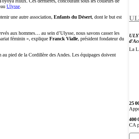
Toyoya Hilux. Ces dernières, concourant sous les couleurs de
seau
Ulysse
.
UL
tenir une autre association,
Enfants du Désert
, dont le but est
servés aux hommes… au sein d’Ulysse, nous savons casser les
ULYS
nariat féminin », explique
Franck Vialle
, président fondateur du
d'Ac
La Li
au pied de la Cordillère des Andes. Les équipages doivent
25 0
Appo
400 
CA p