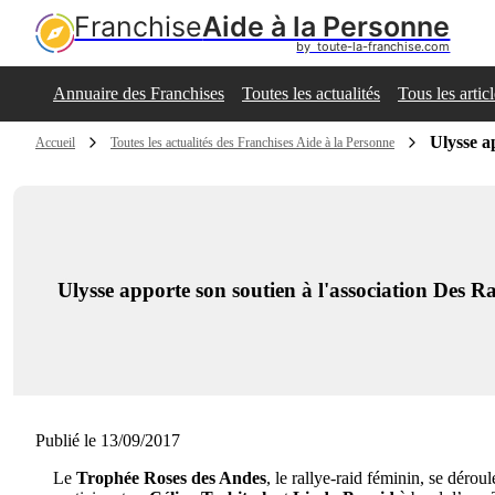
Franchise
Aide à la Personne
by  toute-la-franchise.com
Annuaire des Franchises
Toutes les actualités
Tous les artic
Ulysse a
Accueil
Toutes les actualités des Franchises Aide à la Personne
Ulysse apporte son soutien à l'association Des Ra
Publié le 13/09/2017
Le
Trophée Roses des Andes
, le rallye-raid féminin, se dérou