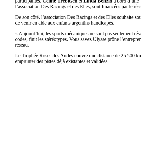
participantes,
Céline Trebitsch
et
Linda Benzid
à bord d’une 
l’association Des Racings et des Elles, sont financées par le ré
De son côté, l’association Des Racings et des Elles souhaite sou
de venir en aide aux enfants argentins handicapés.
« Aujourd’hui, les sports mécaniques ne sont pas seulement ré
codes, finit les stéréotypes. Vous savez Ulysse prône l’entrepre
réseau.
Le Trophée Roses des Andes couvre une distance de 25.500 km 
emprunter des pistes déjà existantes et validées.