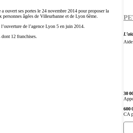
e
a ouvert ses portes le 24 novembre 2014 pour proposer la
PE
ux personnes âgées de Villeurbanne et de Lyon 6ème.
s l’ouverture de l’agence Lyon 5 en juin 2014.
L’ai
 dont 12 franchises.
Aide
30 0
Appo
600 
CA p