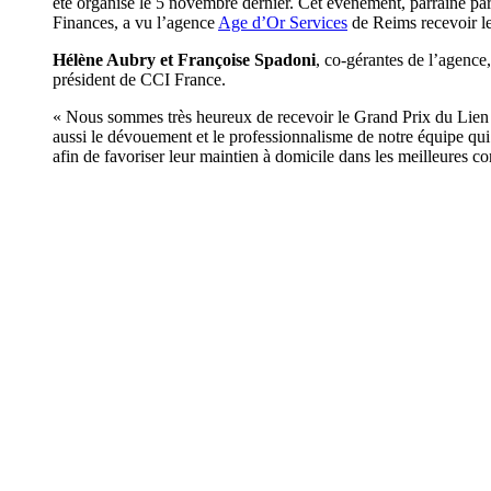
été organisé le 5 novembre dernier. Cet événement, parrainé p
Finances, a vu l’agence
Age d’Or Services
de Reims recevoir l
Hélène Aubry et Françoise Spadoni
, co-gérantes de l’agenc
président de CCI France.
« Nous sommes très heureux de recevoir le Grand Prix du Lien S
aussi le dévouement et le professionnalisme de notre équipe qui
afin de favoriser leur maintien à domicile dans les meilleures c