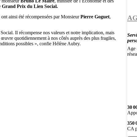
ar monsieur
Bruno Le Maire
, ministre de l’Économie et des
e
Grand Prix du Lien Social.
AG
e, ont ainsi été récompensées par Monsieur
Pierre Goguet
,
ocial. Il récompense nos valeurs et notre implication, mais
Servi
 œuvre quotidiennement à nos côtés auprès des plus fragiles,
pers
onditions possibles », confie Hélène Aubry.
Age d
résea
30 0
Appo
350 
CA p