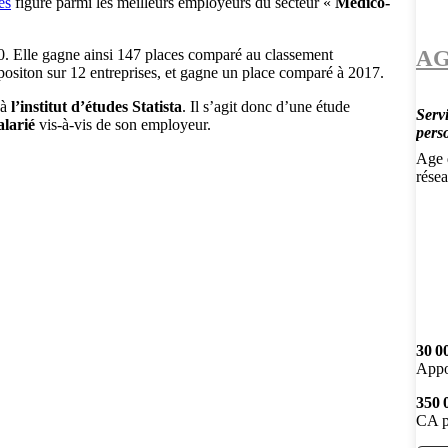
es
figure parmi les meilleurs employeurs du secteur «
Médico-
AG
0. Elle gagne ainsi 147 places comparé au classement
positon sur 12 entreprises, et gagne un place comparé à 2017.
 à
l’institut d’études Statista
. Il s’agit donc d’une étude
Servi
alarié
vis-à-vis de son employeur.
pers
Age d
résea
30 0
Appo
350 
CA p