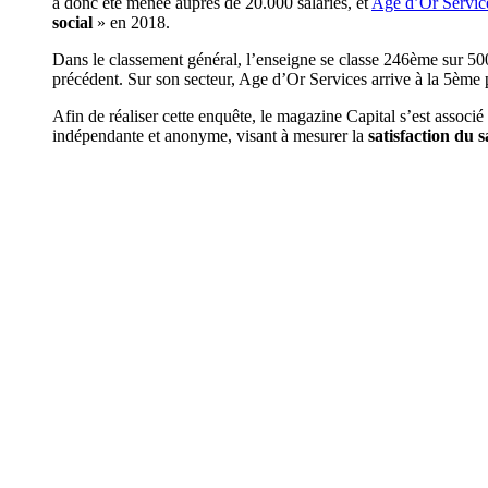
a donc été menée auprès de 20.000 salariés, et
Age d’Or Servic
social
» en 2018.
Dans le classement général, l’enseigne se classe 246ème sur 50
précédent. Sur son secteur, Age d’Or Services arrive à la 5ème 
Afin de réaliser cette enquête, le magazine Capital s’est associé
indépendante et anonyme, visant à mesurer la
satisfaction du s