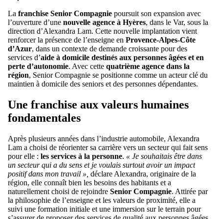
La
franchise Senior Compagnie
poursuit son expansion avec
l’ouverture d’une
nouvelle agence à Hyères
, dans le Var, sous la
direction d’Alexandra Lam. Cette nouvelle implantation vient
renforcer la présence de l’enseigne en
Provence-Alpes-Côte
d’Azur
, dans un contexte de demande croissante pour des
services d’
aide à domicile destinés aux personnes âgées et en
perte d’autonomie
. Avec cette
quatrième agence dans la
région
, Senior Compagnie se positionne comme un acteur clé du
maintien à domicile des seniors et des personnes dépendantes.
Une franchise aux valeurs humaines
fondamentales
Après plusieurs années dans l’industrie automobile, Alexandra
Lam a choisi de réorienter sa carrière vers un secteur qui fait sens
pour elle :
les services à la personne
.
« Je souhaitais être dans
un secteur qui a du sens et je voulais surtout avoir un impact
positif dans mon travail »,
déclare Alexandra, originaire de la
région, elle connaît bien les besoins des habitants et a
naturellement choisi de rejoindre
Senior Compagnie
. Attirée par
la philosophie de l’enseigne et les valeurs de proximité, elle a
suivi une formation initiale et une immersion sur le terrain pour
s’assurer de proposer des services de qualité aux personnes âgées