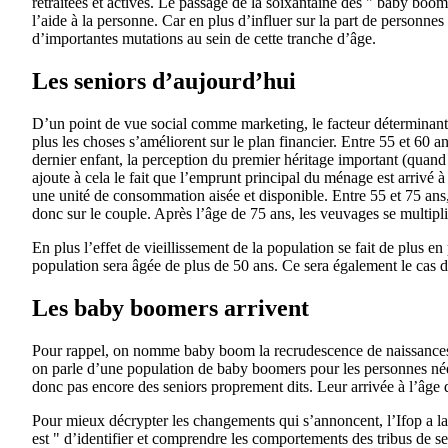
retraitées et actives. Le passage de la soixantaine des " baby boo
l’aide à la personne. Car en plus d’influer sur la part de personne
d’importantes mutations au sein de cette tranche d’âge.
Les seniors d’aujourd’hui
D’un point de vue social comme marketing, le facteur déterminant qu
plus les choses s’améliorent sur le plan financier. Entre 55 et 60 ans
dernier enfant, la perception du premier héritage important (quand l
ajoute à cela le fait que l’emprunt principal du ménage est arrivé 
une unité de consommation aisée et disponible. Entre 55 et 75 ans
donc sur le couple. Après l’âge de 75 ans, les veuvages se multiplien
En plus l’effet de vieillissement de la population se fait de plus e
population sera âgée de plus de 50 ans. Ce sera également le cas 
Les baby boomers arrivent
Pour rappel, on nomme baby boom la recrudescence de naissances
on parle d’une population de baby boomers pour les personnes née
donc pas encore des seniors proprement dits. Leur arrivée à l’âge 
Pour mieux décrypter les changements qui s’annoncent, l’Ifop a lan
est " d’identifier et comprendre les comportements des tribus de se