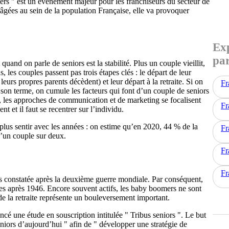
mers " est un événement majeur pour les franchiseurs du secteur de
s âgées au sein de la population Française, elle va provoquer
Exp
par
and on parle de seniors est la stabilité. Plus un couple vieillit,
, les couples passent pas trois étapes clés : le départ de leur
eurs propres parents décèdent) et leur départ à la retraite. Si on
Fr
à son terme, on cumule les facteurs qui font d’un couple de seniors
, les approches de communication et de marketing se focalisent
Fr
t et il faut se recentrer sur l’individu.
n plus sentir avec les années : on estime qu’en 2020, 44 % de la
Fr
d’un couple sur deux.
Fr
Fr
 constatée après la deuxième guerre mondiale. Par conséquent,
s après 1946. Encore souvent actifs, les baby boomers ne sont
de la retraite représente un bouleversement important.
cé une étude en souscription intitulée " Tribus seniors ". Le but
niors d’aujourd’hui " afin de " développer une stratégie de