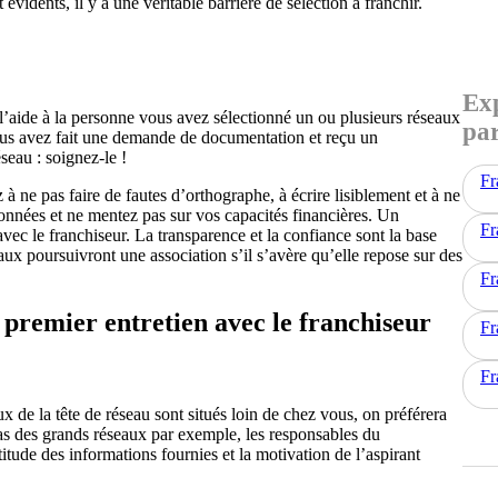
vidents, il y a une véritable barrière de sélection à franchir.
Exp
 l’aide à la personne vous avez sélectionné un ou plusieurs réseaux
par
vous avez fait une demande de documentation et reçu un
seau : soignez-le !
Fr
à ne pas faire de fautes d’orthographe, à écrire lisiblement et à ne
onnées et ne mentez pas sur vos capacités financières. Un
Fr
ec le franchiseur. La transparence et la confiance sont la base
aux poursuivront une association s’il s’avère qu’elle repose sur des
Fr
e premier entretien avec le franchiseur
Fr
Fr
x de la tête de réseau sont situés loin de chez vous, on préférera
e cas des grands réseaux par exemple, les responsables du
itude des informations fournies et la motivation de l’aspirant