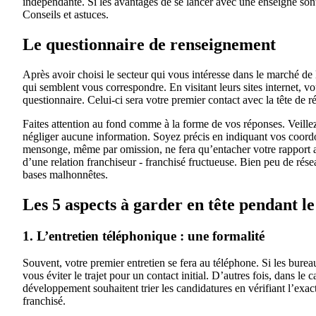
indépendante. Si les avantages de se lancer avec une enseigne sont é
Conseils et astuces.
Le questionnaire de renseignement
Après avoir choisi le secteur qui vous intéresse dans le marché de
qui semblent vous correspondre. En visitant leurs sites internet, 
questionnaire. Celui-ci sera votre premier contact avec la tête de ré
Faites attention au fond comme à la forme de vos réponses. Veillez 
négliger aucune information. Soyez précis en indiquant vos coord
mensonge, même par omission, ne fera qu’entacher votre rapport av
d’une relation franchiseur - franchisé fructueuse. Bien peu de rése
bases malhonnêtes.
Les 5 aspects à garder en tête pendant l
1. L’entretien téléphonique : une formalité
Souvent, votre premier entretien se fera au téléphone. Si les bureau
vous éviter le trajet pour un contact initial. D’autres fois, dans l
développement souhaitent trier les candidatures en vérifiant l’exact
franchisé.